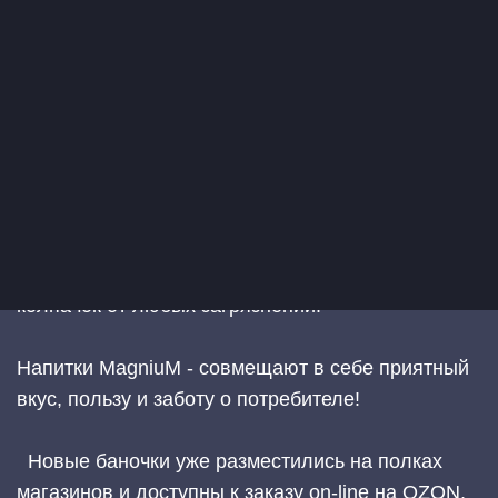
Информация дублируется на русском и
английском языке. Теперь мы стали доступнее,
выходим на экспорт.
Визуальное оформление отражает свойства
напитка. Характеристики продукта подчеркнуты
графикой.
Тактильно приятная этикетка с матовой
поверхностью, эффект термозащиты от
холодной алюминиевой банки. Плюс защитный
колпачок от любых загрязнений.
⠀
Напитки MagniuM - совмещают в себе приятный
вкус, пользу и заботу о потребителе!
Новые баночки уже разместились на полках
магазинов и доступны к заказу on-line на OZON,